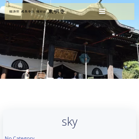
コ
ン
テ
ン
ツ
へ
ス
キ
ッ
プ
sky
No Category