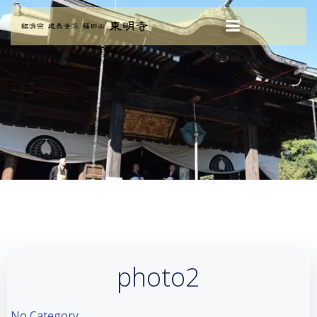
コ
ン
テ
ン
ツ
へ
ス
キ
ッ
プ
photo2
No Category