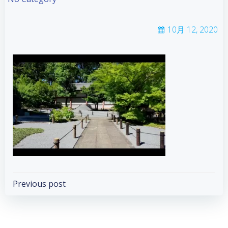
10月 12, 2020
Post
Previous post
navigation