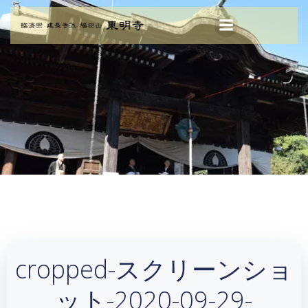
コ
ン
テ
ン
ツ
へ
ス
キ
ッ
プ
cropped-スクリーンショ
ット-2020-09-29-