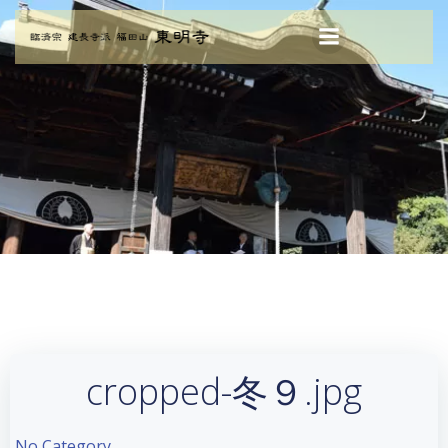
コ
ン
テ
ン
ツ
へ
ス
キ
ッ
プ
cropped-冬９.jpg
No Category