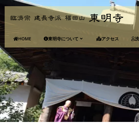
コ
ン
テ
ン
ツ
HOME
東明寺について
アクセス
へ
ス
キ
ッ
プ