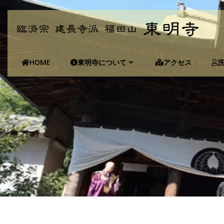
コ
ン
テ
ン
ツ
HOME
東明寺について
アクセス
へ
ス
キ
ッ
プ