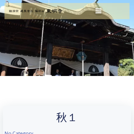
コ
ン
テ
ン
ツ
へ
ス
キ
ッ
プ
秋１
No Category