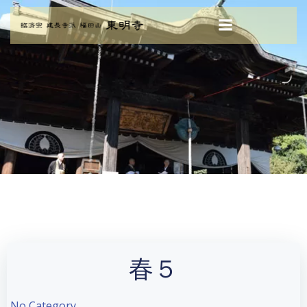
コ
ン
テ
ン
ツ
へ
ス
キ
ッ
プ
春５
No Category