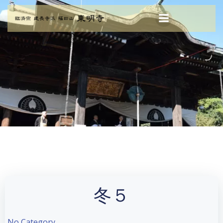
コ
ン
テ
ン
ツ
へ
ス
キ
ッ
プ
冬５
No Category