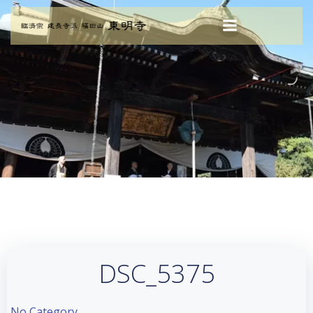
コ
ン
テ
ン
ツ
へ
ス
キ
ッ
プ
DSC_5375
No Category