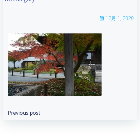
12月 1, 2020
Post
Previous post
navigation