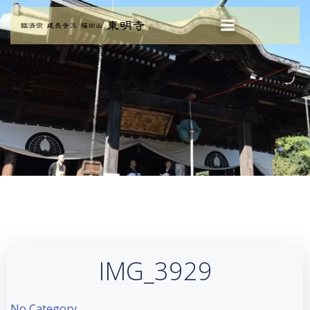
コ
ン
テ
ン
ツ
へ
ス
キ
ッ
プ
IMG_3929
No Category