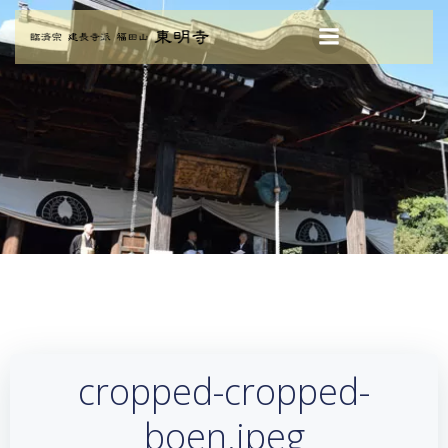
コ
ン
テ
ン
ツ
へ
ス
キ
ッ
プ
cropped-cropped-
boen.jpeg