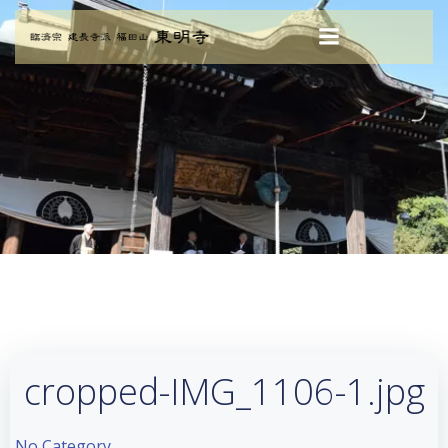
コ
ン
テ
ン
ツ
へ
ス
キ
ッ
プ
cropped-IMG_1106-1.jpg
No Category