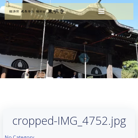
コ
ン
テ
ン
ツ
へ
ス
キ
ッ
プ
cropped-IMG_4752.jpg
No Category