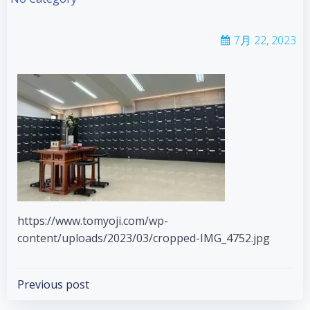
7月 22, 2023
https://www.tomyoji.com/wp-
content/uploads/2023/03/cropped-IMG_4752.jpg
Post
Previous post