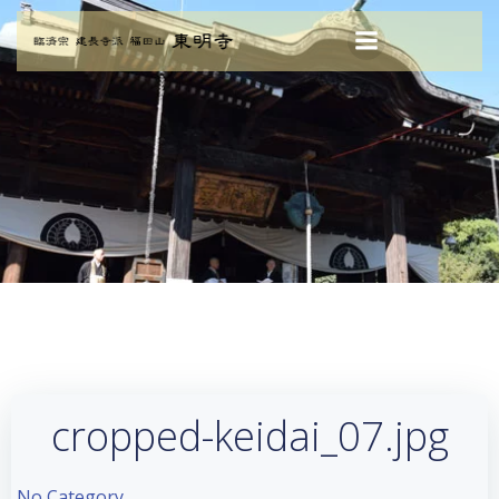
コ
ン
テ
ン
ツ
へ
ス
キ
ッ
プ
cropped-keidai_07.jpg
No Category