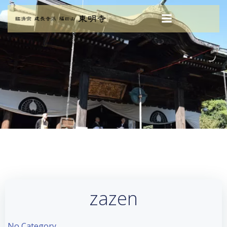
コ
ン
テ
ン
ツ
へ
ス
キ
ッ
プ
zazen
No Category